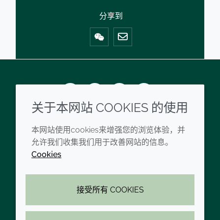
分享到
Mail
Wechat
Youku
Zhihu
Tiktok
关于本网站 COOKIES 的使用
企业
法律信息
本网站使用cookies来增强您的浏览体验，并
允许我们收集我们用于改善网站的信息。
禾大现代奴隶制声明
条款和条件
Cookies
禾大集团公司准则
隐私政策
禾大全球办公室
可访问性声明
接受所有 COOKIES
联系我们
Cookie政策