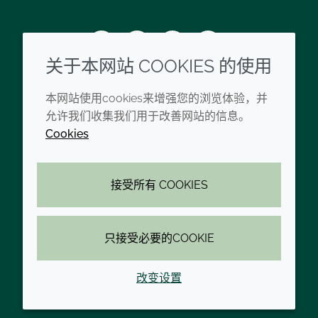
Wechat
Youku
Zhihu
Tiktok
关于本网站 COOKIES 的使用
企业
法律信息
本网站使用cookies来增强您的浏览体验，并
允许我们收集我们用于改善网站的信息。
禾大现代奴隶制声明
条款和条件
Cookies
禾大集团公司准则
隐私政策
禾大全球办公室
可访问性声明
接受所有 COOKIES
联系我们
Cookie政策
只接受必要的COOKIE
© 2026 Croda International Plc
沪ICP备2020025271号-1
改变设置
沪公网安备 31010502006587号