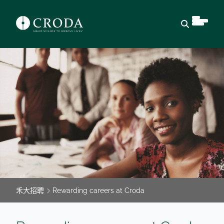
Open Sear
禾大招聘
Rewarding careers at Croda