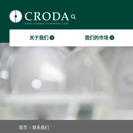
开发和提供创新、可持续的成分是我们业
可持续发展贯穿于我们业务的每个领域，
造的成分和我们的运作方式，到我们使用
大。禾大的员工遍布全球37个国家，他们
Croda news and recent
伙伴关
CURRE
务的核心。
是我们为客户增加价值的重要途径。
的天然可再生原材料。
相互协作开展工作。
announcements.
GO TO 关于我们
非财务
2024
禾大发
GO TO 我们的市场
GO TO 可持续发展
GO TO 智能科学
GO TO 禾大招聘
GO TO 新闻
Open Search
禾大基
我们的传承
关于我们
我们的市场
首页
联系我们