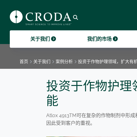
开发和提供创新、可持续的成分是我们业
可持续发展贯穿于我们业务的每个领域，
造的成分和我们的运作方式，到我们使用
大。禾大的员工遍布全球37个国家，他们
Croda news and recent
伙伴关
CURRE
务的核心。
是我们为客户增加价值的重要途径。
的天然可再生原材料。
相互协作开展工作。
announcements.
GO TO 关于我们
非财务
2024
禾大发
GO TO 我们的市场
GO TO 可持续发展
GO TO 智能科学
GO TO 禾大招聘
GO TO 新闻
Open Search
禾大基
我们的传承
关于我们
我们的市场
首页
关于我们
案例分析
投资于作物护理领域，扩大有
投资于作物护理
能
Atlox 4913TM可在复杂的作物制剂
因此受到客户的重视。