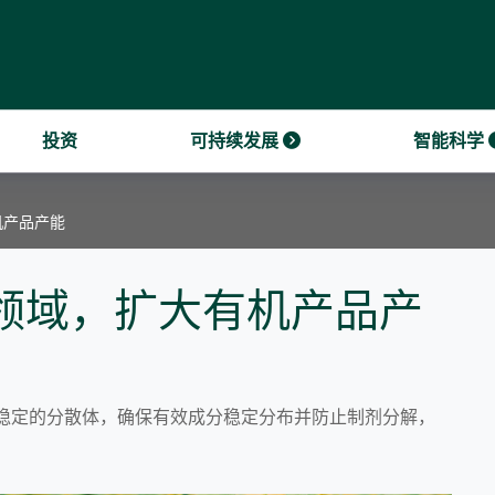
系
NT VACANCIES
业绩和报告
年上半年业绩
采购和可持续采购
展战略
我们的商业模式
金会
投资
可持续发展
智能科学
机产品产能
领域，扩大有机产品产
中形成稳定的分散体，确保有效成分稳定分布并防止制剂分解，